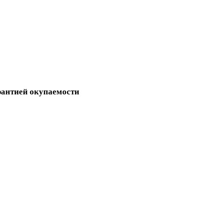
рантией окупаемости